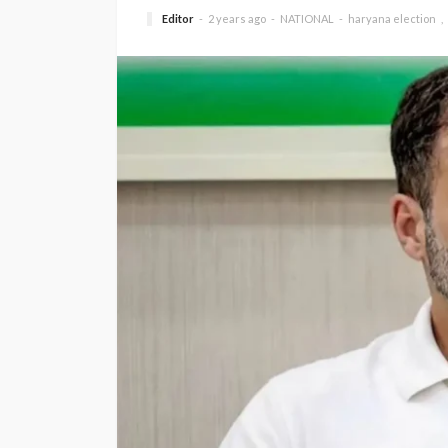
Editor
2 years ago
NATIONAL
haryana election
INFORMATION
MADHYA PRA
दो दशक बाद एमपी में फ
होंगी राज्य परिवहन की
INFORMATION
1
Madhya 
Editor
MADHYA
year
nigam
PRADESH
ago
mp ki kh