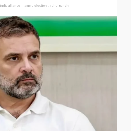
india alliance
jammu election
rahul gandhi
DESH
INFORMATION
NATIONAL
िर से शुरू
वक्फ संशोधन बिल को सुप्रीम
 बसें
कोर्ट में चुनौती
pradesh parivahan
Editor
INFORMATION
1 year
Waqf Amendment Bill
abar
mp news
NATIONAL
ago
वक्फ संशोधन विधेयक