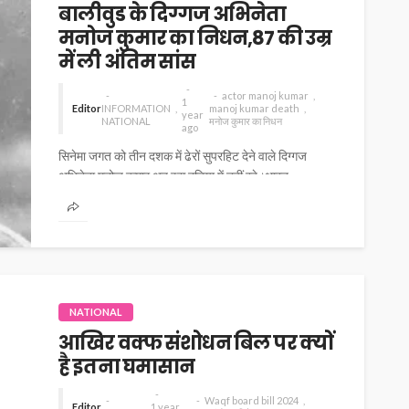
बालीवुड के दिग्गज अभिनेता
मनोज कुमार का निधन,87 की उम्र
में ली अंतिम सांस
actor manoj kumar
1
Editor
INFORMATION
manoj kumar death
year
NATIONAL
मनोज कुमार का निधन
ago
सिनेमा जगत को तीन दशक में ढेरों सुपरहिट देने वाले दिग्गज
अभिनेता मनोज कुमार अब इस दुनिया में नहीं रहे।भारत...
NATIONAL
आखिर वक्फ संशोधन बिल पर क्यों
है इतना घमासान
Waqf board bill 2024
Editor
1 year