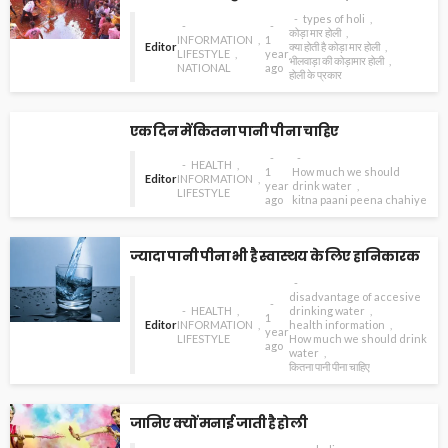
types of holi
कोड़ा मार होली
INFORMATION
1
Editor
क्या होती है कोड़ा मार होली
LIFESTYLE
year
भीलवाड़ा की कोड़ामार होली
NATIONAL
ago
होली के प्रकार
एक दिन में कितना पानी पीना चाहिए
HEALTH
1
How much we should
Editor
INFORMATION
year
drink water
LIFESTYLE
ago
kitna paani peena chahiye
ज्यादा पानी पीना भी है स्वास्थय के लिए हानिकारक
disadvantage of accesive
HEALTH
drinking water
1
Editor
INFORMATION
health information
year
LIFESTYLE
How much we should drink
ago
water
कितना पानी पीना चाहिए
जानिए क्यों मनाई जाती है होली