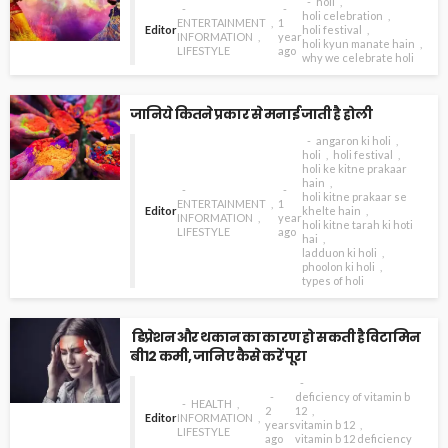
holi
holi celebration
ENTERTAINMENT
1
Editor
holi festival
INFORMATION
year
holi kyun manate hain
LIFESTYLE
ago
why we celebrate holi
जानिये कितने प्रकार से मनाई जाती है होली
angaron ki holi
holi
holi festival
holi ke kitne prakaar
hain
holi kitne prakaar se
ENTERTAINMENT
1
Editor
khelte hain
INFORMATION
year
holi kitne tarah ki hoti
LIFESTYLE
ago
hai
ladduon ki holi
phoolon ki holi
types of holi
डिप्रेशन और थकान का कारण हो सकती है विटामिन
बी12 कमी, जानिए कैसे करें पूरा
deficiency of vitamin b
HEALTH
2
12
Editor
INFORMATION
years
vitamin b 12
LIFESTYLE
ago
vitamin b 12 deficiency