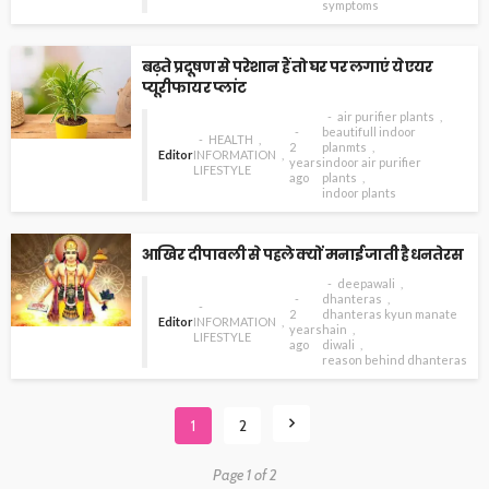
symptoms
बढ़ते प्रदूषण से परेशान हैं तो घर पर लगाएं ये एयर
प्यूरीफायर प्लांट
air purifier plants
beautifull indoor
HEALTH
2
planmts
Editor
INFORMATION
years
indoor air purifier
LIFESTYLE
ago
plants
indoor plants
आखिर दीपावली से पहले क्यों मनाई जाती है धनतेरस
deepawali
dhanteras
2
dhanteras kyun manate
Editor
INFORMATION
years
hain
LIFESTYLE
ago
diwali
reason behind dhanteras
1
2
Page 1 of 2