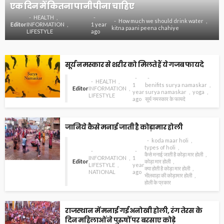
एक दिन में कितना पानी पीना चाहिए
HEALTH
How much we should drink water
Editor
INFORMATION
1 year
kitna paani peena chahiye
LIFESTYLE
ago
सूर्य नमस्कार से शरीर को मिलते हैं ये गजब फायदे
HEALTH
1
benifits surya namaskar
Editor
INFORMATION
year
surya namaskar
yoga
LIFESTYLE
ago
सूर्य नमस्कार के फायदे
जानिये कैसे मनाई जाती है कोड़ामार होली
koda maar holi
types of holi
कैसे मनाई जाती है कोड़ा मार होली
INFORMATION
1
Editor
कोड़ा मार होली
LIFESTYLE
year
क्या होती है कोड़ा मार होली
NATIONAL
ago
भीलवाड़ा की कोड़ामार होली
होली के प्रकार
राजस्थान में मनाई गई अनोखी होली, रंग तेरस के
दिन महिलाओं ने पुरुषों पर बरसाए कोड़े