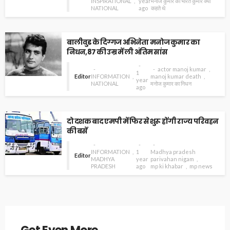
INSPIRATIONAL
year
मनोज कुमार को भारत कुमार क्यों
NATIONAL
ago
कहते थे
बालीवुड के दिग्गज अभिनेता मनोज कुमार का
निधन,87 की उम्र में ली अंतिम सांस
actor manoj kumar
1
Editor
INFORMATION
manoj kumar death
year
NATIONAL
मनोज कुमार का निधन
ago
दो दशक बाद एमपी में फिर से शुरू होंगी राज्य परिवहन
की बसें
INFORMATION
1
Madhya pradesh
Editor
MADHYA
year
parivahan nigam
PRADESH
ago
mp ki khabar
mp news