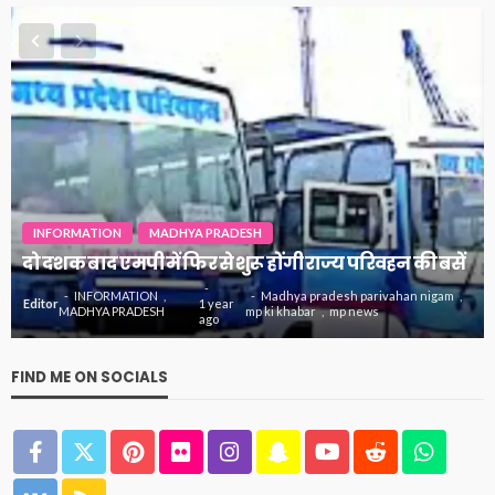
INFORMATION
MADHYA PRADESH
दो दशक बाद एमपी में फिर से शुरू होंगी राज्य परिवहन की बसें
INFORMATION
Madhya pradesh parivahan nigam
Editor
1 year
MADHYA PRADESH
mp ki khabar
mp news
ago
FIND ME ON SOCIALS