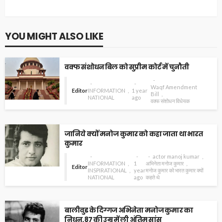
YOU MIGHT ALSO LIKE
वक्फ संशोधन बिल को सुप्रीम कोर्ट में चुनौती
Waqf Amendment
Editor
INFORMATION
1 year
Bill
NATIONAL
ago
वक्फ संशोधन विधेयक
जानिये क्यों मनोज कुमार को कहा जाता था भारत
कुमार
actor manoj kumar
INFORMATION
1
अभिनेता मनोज कुमार
Editor
INSPIRATIONAL
year
मनोज कुमार को भारत कुमार क्यों
NATIONAL
ago
कहते थे
बालीवुड के दिग्गज अभिनेता मनोज कुमार का
निधन,87 की उम्र में ली अंतिम सांस