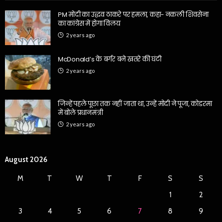
PM मोदी का उद्धव ठाकरे पर हमला, कहा- नकली शिवसेना
का कांग्रेस में होगा विलय
2 years ago
McDonald’s के बर्गर बने खतरे की घंटी
2 years ago
जिन्हें पहले पूछा तक नहीं जाता था, उन्हें मोदी ने पूजा, कोडरमा
में बोले प्रधानमंत्री
2 years ago
August 2026
M
T
W
T
F
S
S
1
2
3
4
5
6
7
8
9