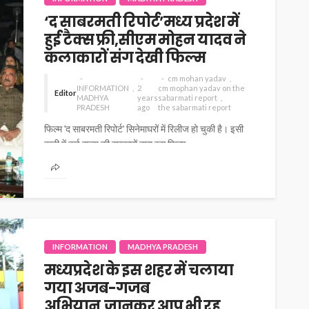
‘द साबरमती रिपोर्ट’मध्य प्रदेश में
हुई टैक्स फ्री,सीएम मोहन यादव ने
कलाकारों संग देखी फिल्म
cm mohan yadav
INFORMATION
2
cm mophan yadav on the
Editor
MADHYA
years
sabarmati report
PRADESH
ago
the sabarmati report
फिल्म 'द साबरमती रिपोर्ट' सिनेमाघरों में रिलीज हो चुकी है। इसी
कड़ी में कई राज्य की सरकारों द्वारा इस फिल्म...
INFORMATION
MADHYA PRADESH
मध्यप्रदेश के इस शहर में चलाया
गया अजब-गजब
अभियान,जानकर आप भी रह