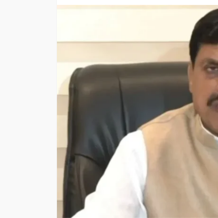
INFORMATION
MADHYA PRA
दो दशक बाद एमपी में फ
होंगी राज्य परिवहन की
INFORMATION
1
Madhya 
Editor
MADHYA
year
nigam
PRADESH
ago
mp ki kh