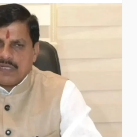
DESH
INFORMATION
NATIONAL
िर से शुरू
वक्फ संशोधन बिल को सुप्रीम
 बसें
कोर्ट में चुनौती
pradesh parivahan
Editor
INFORMATION
1 year
Waqf Amendment Bill
abar
mp news
NATIONAL
ago
वक्फ संशोधन विधेयक