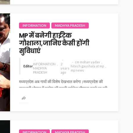
INFORMATION
MADHYA PRADESH
MP में बनेगी हाईटेक
गौशाला,जानिए कैसी होंगी
सुविधाएं
cm mohan yadav
INFORMATION
2
Editor
hitech gaushala at mp
MADHYA
years
mp news
PRADESH
ago
मध्यप्रदेश अब गायों की विशेष देखभाल करेगा।मध्यप्रदेश की
राजधानी भोपाल में प्रदेश की पहली हाईटेक गौशाला बनने जा रही
है।15...
INFORMATION
MADHYA PRADESH