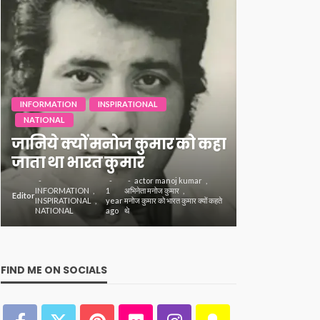
INFORMATION
INFORMATION
INSPIRATIONAL
NATIONAL
बालीवुड के
जानिये क्यों मनोज कुमार को कहा
मनोज कुमा
जाता था भारत कुमार
में ली अंति
actor manoj kumar
INFORMATION
1
अभिनेता मनोज कुमार
Editor
Editor
INFORMATI
INSPIRATIONAL
year
मनोज कुमार को भारत कुमार क्यों कहते
NATIONAL
NATIONAL
ago
थे
FIND ME ON SOCIALS