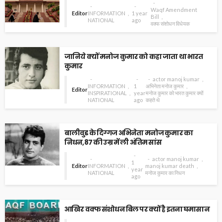
Waqf Amendment
Editor
INFORMATION
1 year
Bill
NATIONAL
ago
वक्फ संशोधन विधेयक
जानिये क्यों मनोज कुमार को कहा जाता था भारत
कुमार
actor manoj kumar
INFORMATION
1
अभिनेता मनोज कुमार
Editor
INSPIRATIONAL
year
मनोज कुमार को भारत कुमार क्यों
NATIONAL
ago
कहते थे
बालीवुड के दिग्गज अभिनेता मनोज कुमार का
निधन,87 की उम्र में ली अंतिम सांस
actor manoj kumar
1
Editor
INFORMATION
manoj kumar death
year
NATIONAL
मनोज कुमार का निधन
ago
आखिर वक्फ संशोधन बिल पर क्यों है इतना घमासान