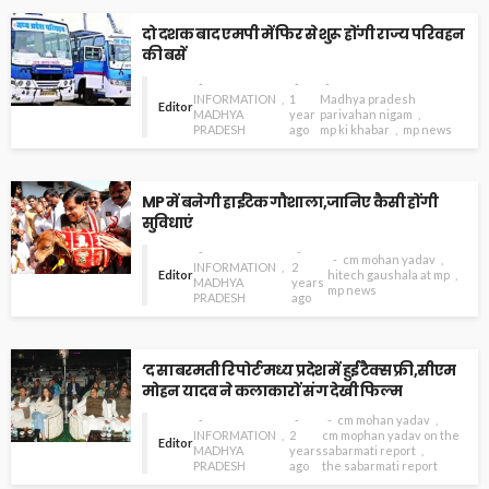
दो दशक बाद एमपी में फिर से शुरू होंगी राज्य परिवहन
की बसें
INFORMATION
1
Madhya pradesh
Editor
MADHYA
year
parivahan nigam
PRADESH
ago
mp ki khabar
mp news
MP में बनेगी हाईटेक गौशाला,जानिए कैसी होंगी
सुविधाएं
cm mohan yadav
INFORMATION
2
Editor
hitech gaushala at mp
MADHYA
years
mp news
PRADESH
ago
‘द साबरमती रिपोर्ट’मध्य प्रदेश में हुई टैक्स फ्री,सीएम
मोहन यादव ने कलाकारों संग देखी फिल्म
cm mohan yadav
INFORMATION
2
cm mophan yadav on the
Editor
MADHYA
years
sabarmati report
PRADESH
ago
the sabarmati report