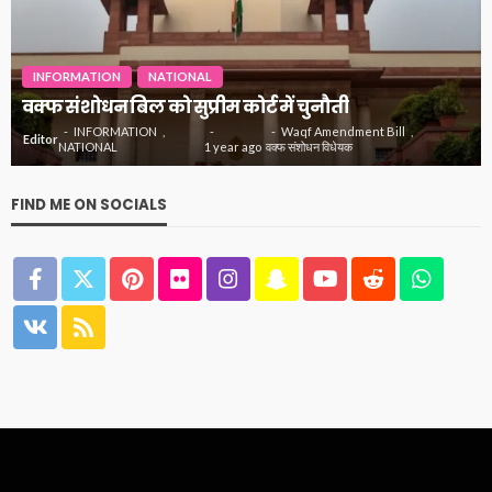
IN
INFORMATION
NATIONAL
जान
क्फ संशोधन बिल को सुप्रीम कोर्ट में चुनौती
INFORMATION
Waqf Amendment Bill
Edito
ditor
NATIONAL
1 year ago
वक्फ संशोधन विधेयक
FIND ME ON SOCIALS