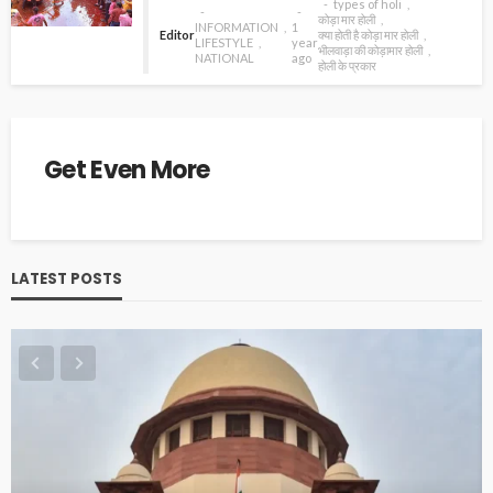
types of holi
कोड़ा मार होली
INFORMATION
1
Editor
क्या होती है कोड़ा मार होली
LIFESTYLE
year
भीलवाड़ा की कोड़ामार होली
NATIONAL
ago
होली के प्रकार
Get Even More
LATEST POSTS