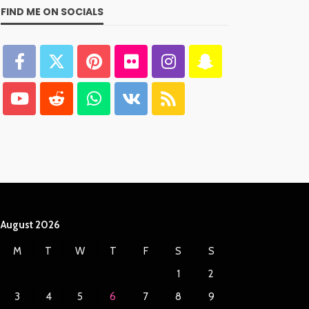
FIND ME ON SOCIALS
August 2026
M
T
W
T
F
S
S
1
2
3
4
5
6
7
8
9