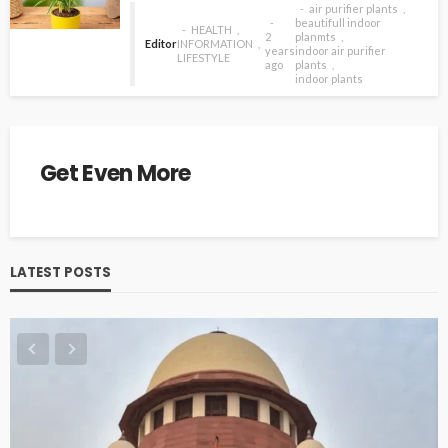
air purifier plants
beautifull indoor
HEALTH
2
planmts
Editor
INFORMATION
years
indoor air purifier
LIFESTYLE
ago
plants
indoor plants
Get Even More
LATEST POSTS