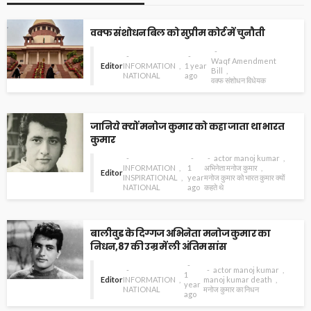
वक्फ संशोधन बिल को सुप्रीम कोर्ट में चुनौती
Waqf Amendment
Editor
INFORMATION
1 year
Bill
NATIONAL
ago
वक्फ संशोधन विधेयक
जानिये क्यों मनोज कुमार को कहा जाता था भारत
कुमार
actor manoj kumar
INFORMATION
1
अभिनेता मनोज कुमार
Editor
INSPIRATIONAL
year
मनोज कुमार को भारत कुमार क्यों
NATIONAL
ago
कहते थे
बालीवुड के दिग्गज अभिनेता मनोज कुमार का
निधन,87 की उम्र में ली अंतिम सांस
actor manoj kumar
1
Editor
INFORMATION
manoj kumar death
year
NATIONAL
मनोज कुमार का निधन
ago