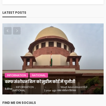
LATEST POSTS
INFORMATION
NATIONAL
वक्फ संशोधन बिल को सुप्रीम कोर्ट में चुनौती
INFORMATION
Waqf Amendment Bill
Editor
NATIONAL
1 year ago
वक्फ संशोधन विधेयक
FIND ME ON SOCIALS