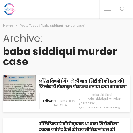
Home
Posts Tagged "baba siddiqui murder case"
Archive
baba siddiqui murder
case
लॉरेंस बिश्नोई गैंग ने ली बाबा सिद्दीकी की हत्या की
जिम्मेदारी। फेसबुक पोस्ट कर बताया हत्या का कारण
baba siddiqui
2
baba siddiqui murder
Editor
INFORMATION
years
case
NATIONAL
ago
lawrence bisnoi gang
पॉलिटिक्स से बॉलीवुड तक था बाबा सिद्दीकी का
दबदबा जानिए कैसे की राजनीतिक जीवन की