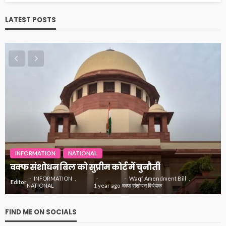
LATEST POSTS
INFORMATION
NATIONAL
वक्फ संशोधन बिल को सुप्रीम कोर्ट में चुनौती
INFORMATION
Waqf Amendment Bill
Editor
NATIONAL
1 year ago
वक्फ संशोधन विधेयक
FIND ME ON SOCIALS