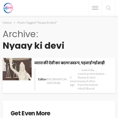
Home
Posts Tagged "Nyaay ki devi"
Archive
Nyaay ki devi
न्याय की देवी का बदला स्वरूप, पहनाई गई साड़ी
new india
new transformation
2
Nyaay ki devi
Editor
INFORMATION
years
nyaay ki devi
NATIONAL
ago
transformation
viksit bharat
Get Even More