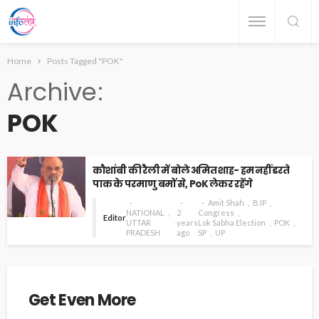
Home
Posts Tagged "POK"
Archive
POK
कौशांबी की रैली में बोले अमित शाह- हम नहीं डरते
पाक के परमाणु बमों से, PoK लेकर रहेंगे
Amit Shah
BJP
NATIONAL
2
Congress
Editor
UTTAR
years
Lok Sabha Election
POK
PRADESH
ago
SP
UP
Get Even More