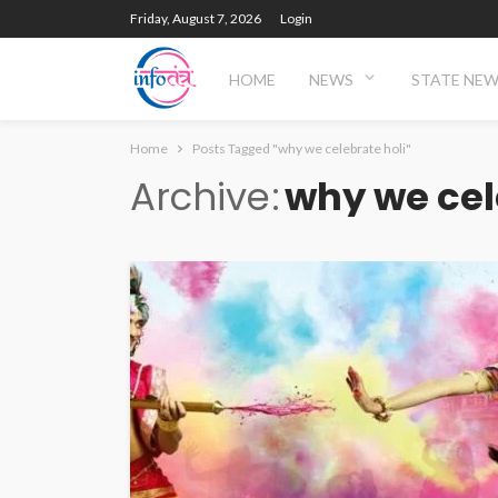
Friday, August 7, 2026
Login
HOME
NEWS
STATE NE
Home
Posts Tagged "why we celebrate holi"
Archive
why we cel