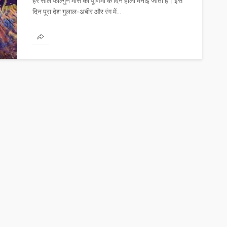
हर साल फाल्गुन मास की पूर्णिमा के दिन होली मनाई जाती है। इस
दिन पूरा देश गुलाल-अबीर और रंग में...
INFORMATION
MADHYA PRADESH
दो दशक बाद एमपी में फिर से शुरू
होंगी राज्य परिवहन की बसें
INFORMATION
1
Madhya pradesh parivahan
Editor
MADHYA
year
nigam
PRADESH
ago
mp ki khabar
mp news