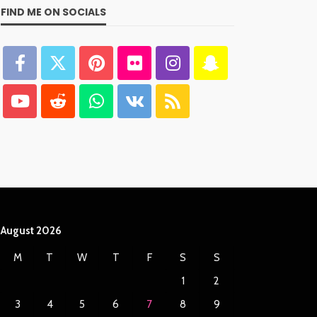
FIND ME ON SOCIALS
August 2026
M
T
W
T
F
S
S
1
2
3
4
5
6
7
8
9