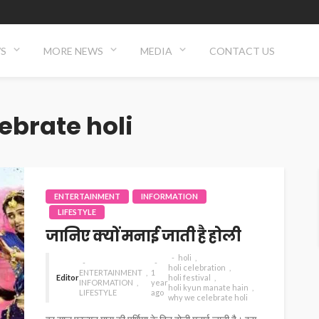
WS
MORE NEWS
MEDIA
CONTACT US
ebrate holi
ENTERTAINMENT
INFORMATION
LIFESTYLE
जानिए क्यों मनाई जाती है होली
holi
holi celebration
ENTERTAINMENT
1
Editor
holi festival
INFORMATION
year
holi kyun manate hain
LIFESTYLE
ago
why we celebrate holi