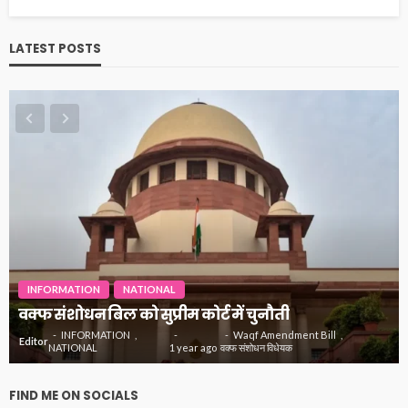
LATEST POSTS
INFORMATION
NATIONAL
वक्फ संशोधन बिल को सुप्रीम कोर्ट में चुनौती
INFORMATION
Waqf Amendment Bill
Editor
NATIONAL
1 year ago
वक्फ संशोधन विधेयक
FIND ME ON SOCIALS